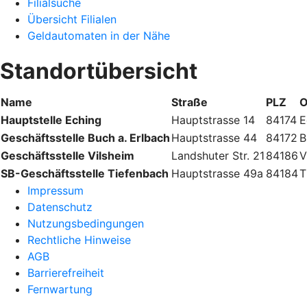
Filialsuche
Übersicht Filialen
Geldautomaten in der Nähe
Standortübersicht
Name
Straße
PLZ
O
Hauptstelle Eching
Hauptstrasse 14
84174
E
Geschäftsstelle Buch a. Erlbach
Hauptstrasse 44
84172
B
Geschäftsstelle Vilsheim
Landshuter Str. 21
84186
V
SB-Geschäftsstelle Tiefenbach
Hauptstrasse 49a
84184
T
Impressum
Datenschutz
Nutzungsbedingungen
Rechtliche Hinweise
AGB
Barrierefreiheit
Fernwartung