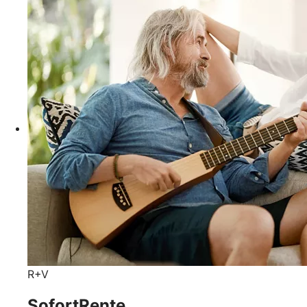
R+V
SofortRente