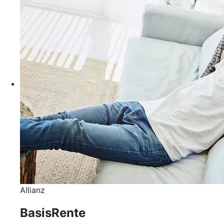
Allianz
BasisRente