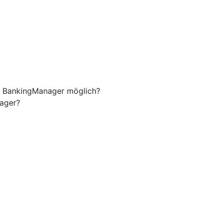
m BankingManager möglich?
nager?