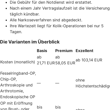
Die Gebühr für den Notdienst wird erstattet.
Nach einem Jahr Vertragslaufzeit ist die Versicherung
täglich kündbar.
Alle Narkoseverfahren sind abgedeckt.
Ihre Wartezeit liegt für Kolik-Operationen bei nur 5
Tagen.
Die Varianten im Überblick
Basis
Premium
Exzellent
ab
ab
ab 103,14 EUR
Kosten (monatlich)
21,71 EUR
58,05 EUR
Fesselringband-OP,
Chip-OP,
ohne
—
—
Arthroskopie und
Höchstentschädig
Arthrotomie,
Endoskopische OP
OP mit Eröffnung
bis
bis
von Brust- oder
ohne