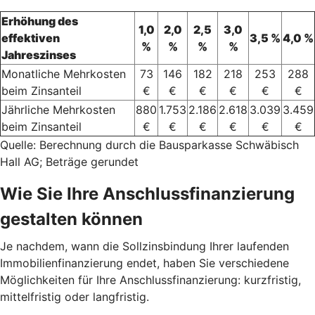
Erhöhung des
1,0
2,0
2,5
3,0
effektiven
3,5 %
4,0 %
%
%
%
%
Jahreszinses
Monatliche Mehrkosten
73
146
182
218
253
288
beim Zinsanteil
€
€
€
€
€
€
Jährliche Mehrkosten
880
1.753
2.186
2.618
3.039
3.459
beim Zinsanteil
€
€
€
€
€
€
Quelle: Berechnung durch die Bausparkasse Schwäbisch
Hall AG; Beträge gerundet
Wie Sie Ihre Anschlussfinanzierung
gestalten können
Je nachdem, wann die Sollzinsbindung Ihrer laufenden
Immobilienfinanzierung endet, haben Sie verschiedene
Möglichkeiten für Ihre Anschlussfinanzierung: kurzfristig,
mittelfristig oder langfristig.