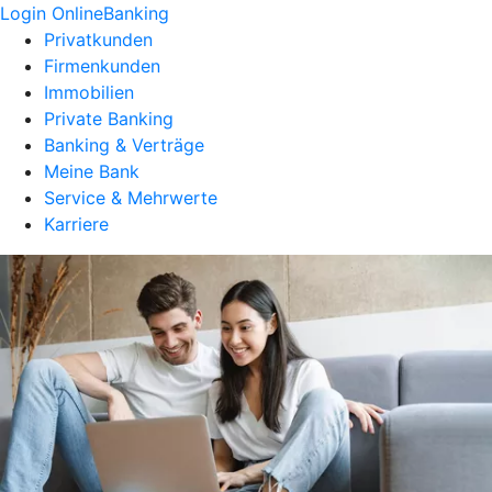
Login OnlineBanking
Privatkunden
Firmenkunden
Immobilien
Private Banking
Banking & Verträge
Meine Bank
Service & Mehrwerte
Karriere