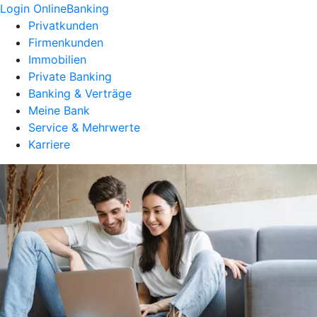
Login OnlineBanking
Privatkunden
Firmenkunden
Immobilien
Private Banking
Banking & Verträge
Meine Bank
Service & Mehrwerte
Karriere