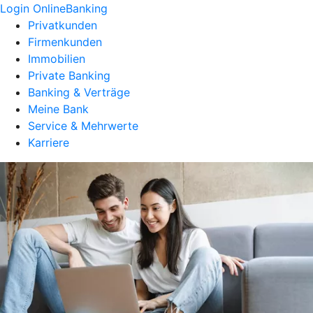
Login OnlineBanking
Privatkunden
Firmenkunden
Immobilien
Private Banking
Banking & Verträge
Meine Bank
Service & Mehrwerte
Karriere