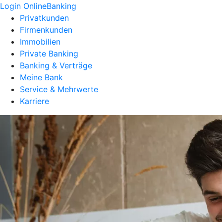
Login OnlineBanking
Privatkunden
Firmenkunden
Immobilien
Private Banking
Banking & Verträge
Meine Bank
Service & Mehrwerte
Karriere