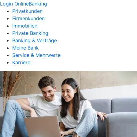
Login OnlineBanking
Privatkunden
Firmenkunden
Immobilien
Private Banking
Banking & Verträge
Meine Bank
Service & Mehrwerte
Karriere